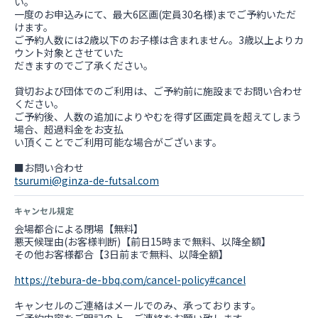
い。
一度のお申込みにて、最大6区画(定員30名様)までご予約いただ
けます。
ご予約人数には2歳以下のお子様は含まれません。3歳以上よりカ
ウント対象とさせていた
だきますのでご了承ください。
貸切および団体でのご利用は、ご予約前に施設までお問い合わせ
ください。
ご予約後、人数の追加によりやむを得ず区画定員を超えてしまう
場合、超過料金をお支払
い頂くことでご利用可能な場合がございます。
tsurumi@ginza-de-futsal.com
キャンセル規定
会場都合による閉場【無料】
悪天候理由(お客様判断)【前日15時まで無料、以降全額】
その他お客様都合【3日前まで無料、以降全額】
https://tebura-de-bbq.com/cancel-policy#cancel
キャンセルのご連絡はメールでのみ、承っております。