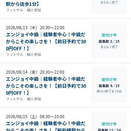
まもなく終了
駅から徒歩1分】
フットサル
｜
個人参加
2026/08/13（木）20:30〜22:00
エンジョイ中級｜経験者中心！中級だ
受付け中
からこその楽しさを！【前日予約で30
募集数 2／15
まもなく終了
0円OFF！】
フットサル
｜
個人参加
2026/08/14（金）20:30〜22:00
エンジョイ中級｜経験者中心！中級だ
受付け中
からこその楽しさを！【前日予約で30
募集数 4／15
受付け終了まで
4
日
0円OFF！】
フットサル
｜
個人参加
2026/08/15（土）08:30〜10:00
エンジョイ中級｜経験者中心！中級だ
受付け中
からこその楽しさを！【新船橋駅から
募集数 12／30