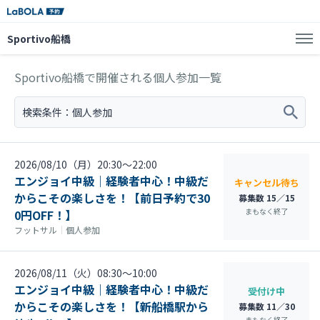
Sportivo船橋
Sportivo船橋で開催される個人参加一覧
検索条件：
個人参加
2026/08/10（月）20:30〜22:00
エンジョイ中級｜経験者中心！中級だ
キャンセル待ち
からこその楽しさを！【前日予約で30
募集数 15／15
まもなく終了
0円OFF！】
フットサル
｜
個人参加
2026/08/11（火）08:30〜10:00
エンジョイ中級｜経験者中心！中級だ
受付け中
からこその楽しさを！【新船橋駅から
募集数 11／30
まもなく終了