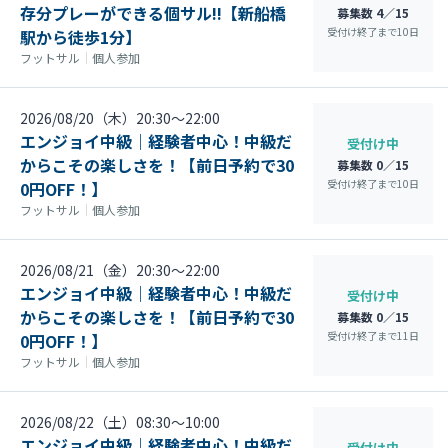
存分プレーができる個サル‼【新船橋
募集数 4／15
受付け終了まで
10
日
駅から徒歩1分】
フットサル
｜
個人参加
2026/08/20（木）20:30〜22:00
エンジョイ中級｜経験者中心！中級だ
受付け中
からこその楽しさを！【前日予約で30
募集数 0／15
受付け終了まで
10
日
0円OFF！】
フットサル
｜
個人参加
2026/08/21（金）20:30〜22:00
エンジョイ中級｜経験者中心！中級だ
受付け中
からこその楽しさを！【前日予約で30
募集数 0／15
受付け終了まで
11
日
0円OFF！】
フットサル
｜
個人参加
2026/08/22（土）08:30〜10:00
エンジョイ中級｜経験者中心！中級だ
受付け中