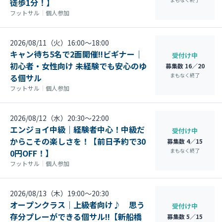
徒歩1分！】
フットサル
｜
個人参加
2026/08/11（火）16:00〜18:00
キャン待ち5名で2面開催!!ビギナー｜
受付け中
初心者・女性向け 未経験でも安心のゆ
募集数 16／20
まもなく終了
る個サル
フットサル
｜
個人参加
2026/08/12（水）20:30〜22:00
エンジョイ中級｜経験者中心！中級だ
受付け中
からこその楽しさを！【前日予約で30
募集数 4／15
まもなく終了
0円OFF！】
フットサル
｜
個人参加
2026/08/13（木）19:00〜20:30
オープンクラス｜上級者向け♪ 思う
受付け中
存分プレーができる個サル‼【新船橋
募集数 5／15