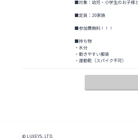
■対象：幼児・小学生のお子様
■定員：20家族
■参加費無料！！！
■持ち物
・水分
・動きやすい服装
・運動靴（スパイク不可）
©︎ LUXEYS, LTD.