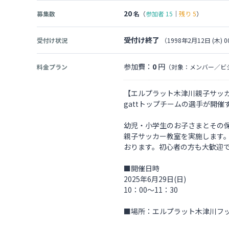
20
募集数
名
（
参加者
15
｜
残り
5
）
受付け終了
受付け状況
（1998年2月12日 (木) 0
参加費：
0
円
料金プラン
（対象：メンバー／ビ
【エルプラット木津川親子サッ
gattトップチームの選手が開
幼児・小学生のお子さまとその
親子サッカー教室を実施します
おります。初心者の方も大歓迎
■開催日時
2025年6月29日(日)
10：00～11：30
■場所：エルプラット木津川フ