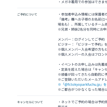
・メガネ着用での参加はできま
・参加者申込み情報には保護者
ご予約について
「備考」欄へお子様のお名前(ひ
場名も）、所属しているチーム
※兄弟・姉妹2名分を同時にお申
メンバー：ログインしてご予約
ビジター：「ビジターで予約」
※個人メンバー入会希望の方も
※個人メンバーの入会はフロン
・イベントのお申し込みは先着
・定員を超えた場合は「キャン
※順番が回ってきたら自動的に
※「@fctokyoparkfuchu
※ご都合がつかなくなった場合
・ネットでご予約の場合は予約完
キャンセルについて
能です。