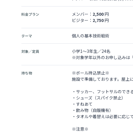
メンバー：
2,500
円
料金プラン
ビジター：
2,750
円
個人の基本技術戦術
テーマ
小学1～3年生／24名
対象／定員
※対象学年以外のお申し込みは
※ボール持込禁止※
持ち物
施設で準備しております。屋上
・サッカー、フットサルのでき
・シューズ（スパイク禁止）
・すねあて
・飲み物（自販機有）
・タオルや着替えは必要に応じ
※注意※