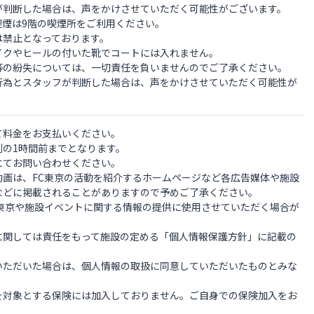
が判断した場合は、声をかけさせていただく可能性がございます。
喫煙は9階の喫煙所をご利用ください。
は禁止となっております。
イクやヒールの付いた靴でコートには入れません。
等の紛失については、一切責任を負いませんのでご了承ください。
行為とスタッフが判断した場合は、声をかけさせていただく可能性が
て料金をお支払いください。
刻の1時間前までとなります。
てお問い合わせください。
動画は、FC東京の活動を紹介するホームページなど各広告媒体や施設
などに掲載されることがありますので予めご了承ください。
C東京や施設イベントに関する情報の提供に使用させていただく場合が
に関しては責任をもって施設の定める「個人情報保護方針」に記載の
いただいた場合は、個人情報の取扱に同意していただいたものとみな
を対象とする保険には加入しておりません。ご自身での保険加入をお