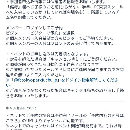
・参加者申込み情報には保護者の情報をお願いします。
「備考」欄へお子様のお名前(ひらがな)、学年、FC東京スクール
への入会しているか（していれば会場名も）、所属しているチー
ム名を記載してください。
メンバー：ログインしてご予約
ビジター：「ビジターで予約」を選択
※個人メンバー入会希望の方もビジターでご予約ください。
※個人メンバーの入会はフロントのみ受け付けております。
・イベントのお申し込みは先着順となります。
・定員を超えた場合は「キャンセル待ち」にご登録ください。
※順番が回ってきたら自動的に予約完了となります。
※ご登録いただいたメールアドレスにご連絡が届きますのでお間
※「@fctokyoparkfuchu.jp」をドメイン指定解除してくださ
い。
※ご都合がつかなくなった場合はキャンセル待ちの取り消し手続
きをお願いいたします。
キャンセルについて
・ネットでご予約の場合は予約完了メールの「予約内容の照会は
こちら」のURLよりキャンセルが可能です。
※ネットでのキャンセルはイベント開始2時間前まで。それ以降