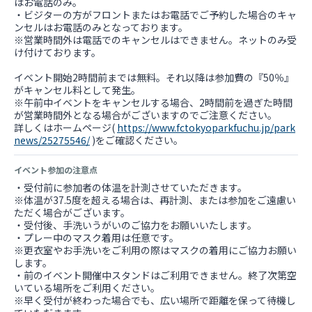
はお電話のみ。
・ビジターの方がフロントまたはお電話でご予約した場合のキャ
ンセルはお電話のみとなっております。
※営業時間外は電話でのキャンセルはできません。ネットのみ受
け付けております。
イベント開始2時間前までは無料。それ以降は参加費の『50％』
がキャンセル料として発生。
※午前中イベントをキャンセルする場合、2時間前を過ぎた時間
が営業時間外となる場合がございますのでご注意ください。
詳しくはホームページ(
https://www.fctokyoparkfuchu.jp/park
news/25275546/
)をご確認ください。
イベント参加の注意点
・受付前に参加者の体温を計測させていただきます。
※体温が37.5度を超える場合は、再計測、または参加をご遠慮い
ただく場合がございます。
・受付後、手洗いうがいのご協力をお願いいたします。
・プレー中のマスク着用は任意です。
※更衣室やお手洗いをご利用の際はマスクの着用にご協力お願い
します。
・前のイベント開催中スタンドはご利用できません。終了次第空
いている場所をご利用ください。
※早く受付が終わった場合でも、広い場所で距離を保って待機し