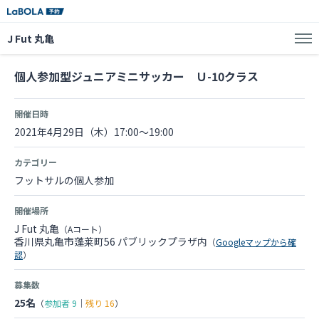
J Fut 丸亀
個人参加型ジュニアミニサッカー Ｕ-10クラス
開催日時
2021年4月29日（木）17:00～19:00
カテゴリー
フットサルの個人参加
開催場所
J Fut 丸亀
（Aコート）
香川県丸亀市蓬莱町56 パブリックプラザ内
（
Googleマップから確
認
）
募集数
25名
（
参加者
9
｜
残り
16
）