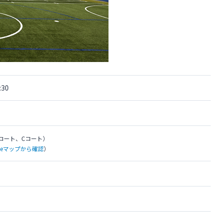
30
コート、Cコート）
gleマップから確認
）