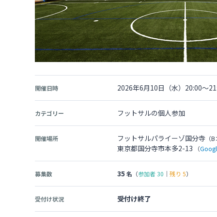
2026年6月10日（水）20:00～21:
開催日時
フットサルの個人参加
カテゴリー
フットサルパライーゾ国分寺
開催場所
（B
東京都国分寺市本多2-13
（
Goo
35
募集数
名
（
参加者
30
｜
残り
5
）
受付け終了
受付け状況