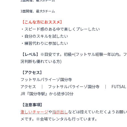
3面開催、最大9チーム
【こんな方におススメ】
・スピード感のある中で楽しくプレーしたい
・自分のスキルを試したい
・練習代わりに参加したい
【レベル】
※目安です。初級+(フットサル経験一年以内。フ
況判断も優れている方)
【アクセス】
フットサルパライーゾ国分寺
アクセス ｜ フットサルパライーゾ国分寺 ｜ FUTSAL PARAISO K
JR『国分寺駅』から徒歩10分
【注意事項】
激しいチャージ
や
指示出し
などは控えていただくようお願
メです。※会場でレンタルも行っています。