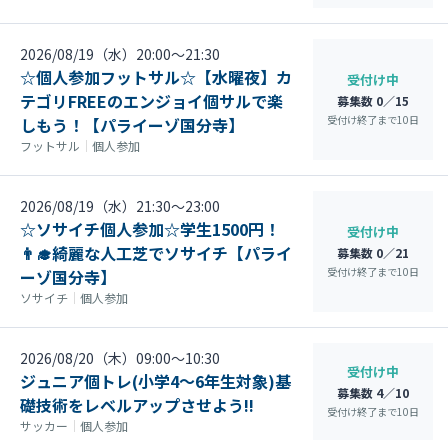
2026/08/19（水）20:00〜21:30
☆個人参加フットサル☆【水曜夜】カ
受付け中
テゴリFREEのエンジョイ個サルで楽
募集数 0／15
受付け終了まで
10
日
しもう！【パライーゾ国分寺】
フットサル
｜
個人参加
2026/08/19（水）21:30〜23:00
☆ソサイチ個人参加☆学生1500円！
受付け中
👨‍🎓綺麗な人工芝でソサイチ【パライ
募集数 0／21
受付け終了まで
10
日
ーゾ国分寺】
ソサイチ
｜
個人参加
2026/08/20（木）09:00〜10:30
受付け中
ジュニア個トレ(小学4～6年生対象)基
募集数 4／10
礎技術をレベルアップさせよう‼
受付け終了まで
10
日
サッカー
｜
個人参加