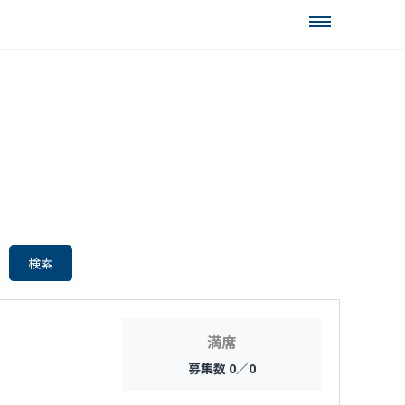
満席
募集数 0／0