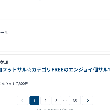
クール
人参加
人参加フットサル☆カテゴリFREEのエンジョイ個サ
ります 7,500円
1
2
3
･･･
35
1件 - 20件を表示：全699件