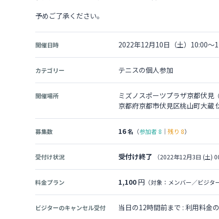
予めご了承ください。
2022年12月10日（土）10:00～12
開催日時
テニスの個人参加
カテゴリー
ミズノスポーツプラザ京都伏見
開催場所
京都府京都市伏見区桃山町大蔵 
16
募集数
名
（
参加者
8
｜
残り
8
）
受付け終了
受付け状況
（2022年12月3日 (土) 0
1,100
円
料金プラン
（対象：メンバー／ビジタ
当日の12時間前まで : 利用料
ビジターのキャンセル受付