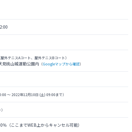
:00
（屋外テニスAコート、屋外テニスBコート）
伏見桃山城運動公園内
（
Googleマップから確認
）
0:00 〜 2022年12月10日 (土) 09:00まで）
ー）
金の0％（ここまでWEB上からキャンセル可能）