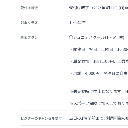
受付け終了
受付け状況
（2026年3月22日 (日) 0
1～6年生
対象クラス
○ジュニアスクール(1～6年生)
料金プラン
・開催日 祝日、土曜日 16:30～
・単発参加 1回1,100円、回数券
・月謝 4,000円 開催日に自
※悪天候時は中止となります H
※スポーツ保険は加入しており
当日の1時間前まで : 利用料金
ビジターのキャンセル受付