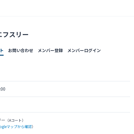
エフスリー
ト
お問い合わせ
メンバー登録
メンバーログイン
00
リー
（Aコート）
oogleマップから確認
）