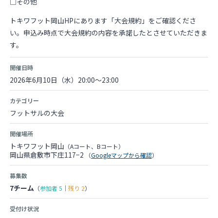
□その他
トキワフット岡山HPにあります「大会規約」をご確認くださ
い。申込み時点で大会規約の内容を承諾したとさせていただきま
す。
開催日時
2026年6月10日（水）20:00～23:00
カテゴリー
フットサルの大会
開催場所
トキワフット岡山
（Aコート、Bコート）
岡山県倉敷市下庄117−2
（
Googleマップから確認
）
募集数
7チーム
（
参加者
5
｜
残り
2
）
受付け状況