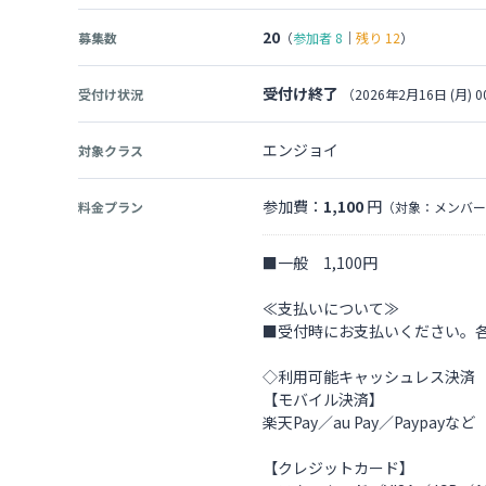
20
募集数
（
参加者
8
｜
残り
12
）
受付け終了
受付け状況
（2026年2月16日 (月) 0
エンジョイ
対象クラス
参加費：
1,100
円
料金プラン
（対象：メンバー
■一般 1,100円
≪支払いについて≫
■受付時にお支払いください。
◇利用可能キャッシュレス決済
【モバイル決済】
楽天Pay／au Pay／Paypayなど
【クレジットカード】