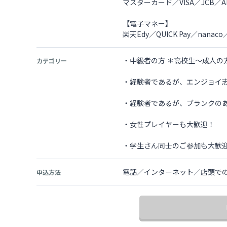
マスターカード／VISA／JCB／AME
【電子マネー】
楽天Edy／QUICK Pay／nana
・中級者の方 ＊高校生～成人の
カテゴリー
・経験者であるが、エンジョイ
・経験者であるが、ブランクの
・女性プレイヤーも大歓迎！
・学生さん同士のご参加も大歓
電話／インターネット／店頭で
申込方法