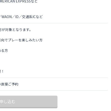
RICAN EXPRESSなど
co／WAON／ID／交通系ICなど
方が対象となります。
志向でプレーを楽しみたい方
ある方
迎！
の直接ご予約
申し込む