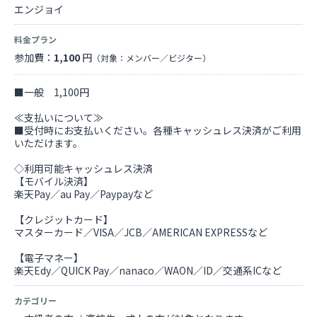
エンジョイ
料金プラン
参加費：
1,100
円
（対象：メンバー／ビジター）
■一般 1,100円
≪支払いについて≫
■受付時にお支払いください。各種キャッシュレス決済がご利用
いただけます。
◇利用可能キャッシュレス決済
【モバイル決済】
楽天Pay／au Pay／Paypayなど
【クレジットカード】
マスターカード／VISA／JCB／AMERICAN EXPRESSなど
【電子マネー】
楽天Edy／QUICK Pay／nanaco／WAON／ID／交通系ICなど
カテゴリー