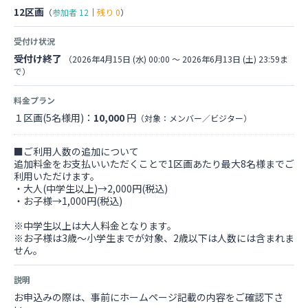
12区画
（
参加者
12
｜
残り
0
）
受付け状況
受付け終了
（2026年4月15日 (水) 00:00 〜 2026年6月13日 (土) 23:59ま
で）
料金プラン
１区画(5名様用)：
10,000
円
（対象：メンバー／ビジター）
■ご利用人数の追加について
追加料金をお支払いいただくことで1区画あたり最大8名様までご
利用いただけます。
・大人(中学生以上)→2,000円(税込)
・お子様→1,000円(税込)
※中学生以上は大人料金となります。
※お子様は3歳～小学生までが対象、2歳以下は人数には含まれま
せん。
説明
お申込みの際は、事前にホームページ記載の内容をご確認下さ