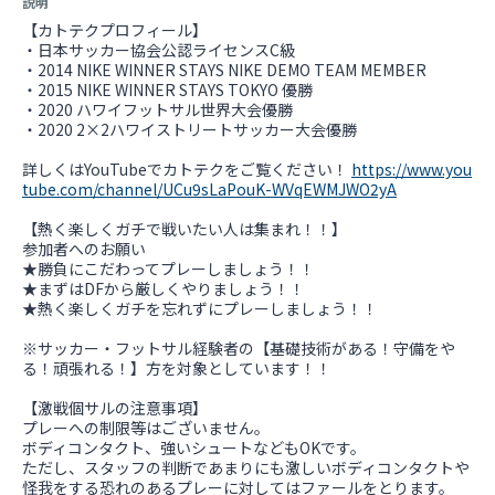
説明
【カトテクプロフィール】
・日本サッカー協会公認ライセンスC級
・2014 NIKE WINNER STAYS NIKE DEMO TEAM MEMBER
・2015 NIKE WINNER STAYS TOKYO 優勝
・2020 ハワイフットサル世界大会優勝
・2020 2×2ハワイストリートサッカー大会優勝
詳しくはYouTubeでカトテクをご覧ください！
https://www.you
tube.com/channel/UCu9sLaPouK-WVqEWMJWO2yA
【熱く楽しくガチで戦いたい人は集まれ！！】
参加者へのお願い
★勝負にこだわってプレーしましょう！！
★まずはDFから厳しくやりましょう！！
★熱く楽しくガチを忘れずにプレーしましょう！！
※サッカー・フットサル経験者の【基礎技術がある！守備をや
る！頑張れる！】方を対象としています！！
【激戦個サルの注意事項】
プレーへの制限等はございません。
ボディコンタクト、強いシュートなどもOKです。
ただし、スタッフの判断であまりにも激しいボディコンタクトや
怪我をする恐れのあるプレーに対してはファールをとります。