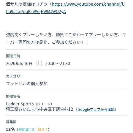
個サルの模様はコチラ→
https://www.youtube.com/channel/U
Cu9sLaPouK-WVqEWMJWO2yA
強度高くプレーしたい方、勝負にこだわってプレーしたい方、キ
ーパー専門の方は是非、ご参加ください！！
開催日時
2026年6月6日（土）20:30～21:30
カテゴリー
フットサルの個人参加
開催場所
Ladder Sports
（Dコート）
埼玉県さいたま市中央区下落合4-12
（
Googleマップから確認
）
募集数
13名
（
参加者
12
｜
残り
1
）