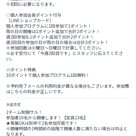
※初回に必要になります。
◇個人参加会員ポイント付与
［LINEショップカード］
個人参加プログラムに1回参加で1ポイント！
雨の日の開催は1ポイント追加で合計2ポイント！
週2回参加も1ポイント追加で合計2ポイント！
週2回目の参加の日が雨の日の場合は合計3ポイント！
※参加回数は火曜日～日曜日で計算してください。
※必ず受付にて「今週2回目です」とスタッフに伝えてくださ
い。
☆ポイント特典
10ポイントで個人参加プログラム1回無料！
※予約完了メールの利用料金が異なる場合もございます。参加費
はこちらの料金が正しいです。
大会方式
2チーム制個サル！
参加者10名から開催します！【定員13名】
★専属GKは別枠で2名参加可能です！
※開催時間の1時間前の段階で開催人数に満たない場合は中止と
なります。