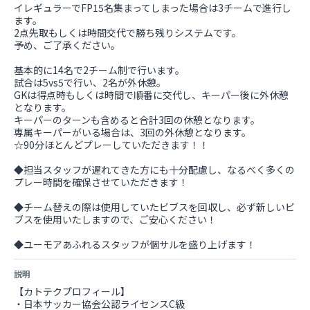
イレギュラーでFP15名集まってしまった場合は3チームで進行し
ます。
2点先取もしくは時間交代で勝ち残りシステムです。
予め、ご了承ください。
基本的に14名で2チーム制で行います。
試合は5vs5で行い、2名が外休憩。
GKは得点時もしくは時間で順番に交代し、キーパー後に外休憩
となります。
キーパーのターンも含めると合計3回の休憩となります。
専属キーパーがいる場合は、3回の外休憩となります。
☆90分ほとんどプレーしていただきます！！
◆担当スタッフが遅れてきた方にも十分配慮し、なるべく多くの
プレー時間を確保させていただきます！
◆チーム替えの際は使用していたビブスを回収し、必ず新しいビ
ブスを使用いたしますので、ご安心ください！
◆ユーモアあふれるスタッフが個サルを盛り上げます！
説明
【カトテクプロフィール】
・日本サッカー協会公認ライセンスC級