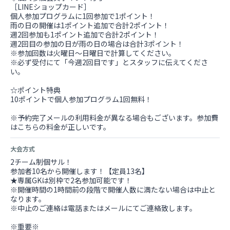
［LINEショップカード］
個人参加プログラムに1回参加で1ポイント！
雨の日の開催は1ポイント追加で合計2ポイント！
週2回参加も1ポイント追加で合計2ポイント！
週2回目の参加の日が雨の日の場合は合計3ポイント！
※参加回数は火曜日～日曜日で計算してください。
※必ず受付にて「今週2回目です」とスタッフに伝えてくださ
い。
☆ポイント特典
10ポイントで個人参加プログラム1回無料！
※予約完了メールの利用料金が異なる場合もございます。参加費
はこちらの料金が正しいです。
大会方式
2チーム制個サル！
参加者10名から開催します！【定員13名】
★専属GKは別枠で2名参加可能です！
※開催時間の1時間前の段階で開催人数に満たない場合は中止と
なります。
※中止のご連絡は電話またはメールにてご連絡致します。
※重要※