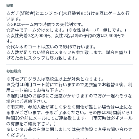
概要
☆ガチ(経験者)とエンジョイ(未経験者)に分け交互にゲームを行
います。
☆GKはチーム内で時間での交代制です。
☆途中でチーム分けをします。(※女性はキーパー無しです。)
☆女性先着2名2,000円、女性2名以降の予約の方は2,400円で
す。
☆代々木のコートは広いので6対6で行います。
☆人数が足りない場合はスタッフも参加致します。試合を盛り上
げるためにスタッフも尽力致します。
参加規約
※弊社プログラムは高校生以上が対象となります。
※受付は利用コート前にて行いますので更衣室でお着替え後、利
用コート前にてお待ち下さい。
※遅刻は他のお客様にご迷惑がかかりますので万が一遅れそうな
場合はご連絡下さい。
※雨天時、参加人数が著しく少なく開催が難しい場合は中止にな
る事がございます、予めご了承ください。その際は2時間前から1
時間30分前にメールにてご連絡致します。（雨天時は必ずメール
の有無をご確認下さい。）
※レンタル品の有無に関しましては会場施設に直接お問い合わせ
ください。