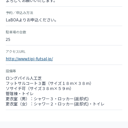
よろしくお願いいたします。
予約／申込み方法
LaBOAよりお申込ください。
駐車場の台数
25
アクセスURL
http://www.tipi-futsal.jp/
設備等
ロングパイル人工芝
フットサルコート３面（サイズ１８m×３８m）
ソサイチ可（サイズ３８m×５９m）
管理棟・トイレ
更衣室（男）：シャワー３・ロッカー(返却式)
更衣室（女）：シャワー２・ロッカー(返却式)・トイレ