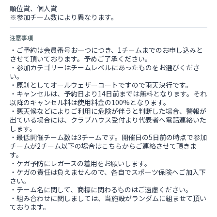
順位賞、個人賞
※参加チーム数により異なります。
注意事項
・ご予約は会員番号お一つにつき、1チームまでのお申し込みと
させて頂いております。予めご了承ください。
・参加カテゴリーはチームレベルにあったものをお選びくださ
い。
・原則としてオールウェザーコートですので雨天決行です。
・キャンセルは、予約日より14日前までは無料となります。それ
以降のキャンセル料は使用料金の100%となります。
・悪天候などによりご利用に危険が伴うと判断した場合、警報が
出ている場合には、クラブハウス受付より代表者へ電話連絡いた
します。
・最低開催チーム数は3チームです。開催日の5日前の時点で参加
チームが2チーム以下の場合はこちらからご連絡させて頂きま
す。
・ケガ予防にレガースの着用をお願いします。
・ケガの責任は負えませんので、各自でスポーツ保険へご加入下
さい。
・チーム名に関して、商標に関わるものはご遠慮ください。
・組み合わせに関しましては、当施設がランダムに組ませて頂い
ております。