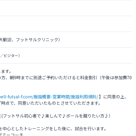
者大歓迎、フットサルクリニック）
／ビジター）
します。
方、朝9時までに別途ご予約いただけると料金割引（午後は参加費70
w.bell-futsal-f.com/施設概要-営業時間/施設利用規則/
】に同意の上、
了時点で、同意いただいたものとさせていただきます。
性(フットサル初心者で♪楽しんで♪ボールを蹴りたい方♪）
礎を中心としたトレーニングをした後に、試合を行います。
デミーコーチ