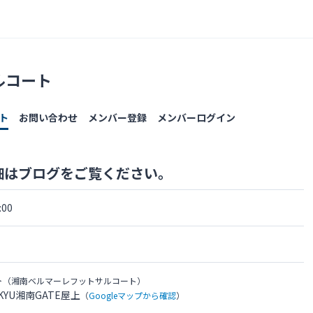
ルコート
ト
お問い合わせ
メンバー登録
メンバーログイン
細はブログをご覧ください。
00
ト
（湘南ベルマーレフットサルコート）
KYU湘南GATE屋上
（
Googleマップから確認
）