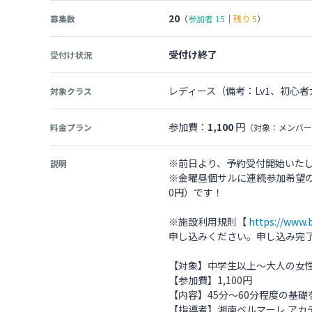
20
募集数
（
参加者
15
｜
残り
5
）
受付け終了
受付け状況
レディース（備考：Lv1、初心
対象クラス
参加費：
1,100
円
料金プラン
（対象：メンバー
※前日より、予約受付開始いた
説明
※金曜昼個サルに連続参加希望の
0円）です！
※施設利用規則【
https://ww
申し込みください。申し込み完
【対象】中学生以上～大人の女
【参加費】1,100円
【内容】45分～60分程度の基
【指導者】湘南ベルマーレ アカ