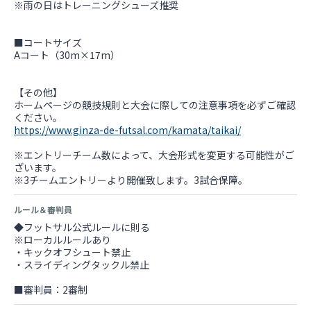
※雨の日はトレーニングシューズ推奨
■コートサイズ
Aコート（30m×17m）
【その他】
ホームページの競技規則と大会に際しての注意事項を必ずご確認
https://www.ginza-de-futsal.com/kamata/taikai/
※エントリーチーム数によって、大会形式を変更する可能性がご
ざいます。
※3チームエントリーより開催致します。3試合保障。
ルール＆審判員
◆フットサル公式ルールに則る
※ローカルルールあり
・キックオフシュート禁止
・スライディングタックル禁止
■審判員：2審制