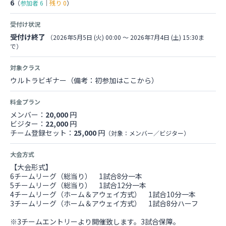
6
（
参加者
6
｜
残り
0
）
受付け状況
受付け終了
（2026年5月5日 (火) 00:00 〜 2026年7月4日 (土) 15:30ま
で）
対象クラス
ウルトラビギナー（備考：初参加はここから）
料金プラン
メンバー：
20,000
円
ビジター：
22,000
円
チーム登録セット：
25,000
円
（対象：メンバー／ビジター）
大会方式
【大会形式】
6チームリーグ（総当り） 1試合8分一本
5チームリーグ（総当り） 1試合12分一本
4チームリーグ（ホーム＆アウェイ方式） 1試合10分一本
3チームリーグ（ホーム＆アウェイ方式） 1試合8分ハーフ
※3チームエントリーより開催致します。3試合保障。