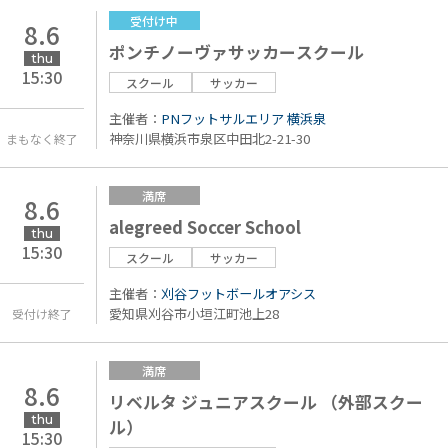
受付け中
8.6
ポンチノーヴァサッカースクール
thu
15:30
スクール
サッカー
主催者：
PNフットサルエリア 横浜泉
神奈川県横浜市泉区中田北2-21-30
まもなく終了
満席
8.6
alegreed Soccer School
thu
15:30
スクール
サッカー
主催者：
刈谷フットボールオアシス
愛知県刈谷市小垣江町池上28
受付け終了
満席
8.6
リベルタ ジュニアスクール （外部スクー
thu
ル）
15:30