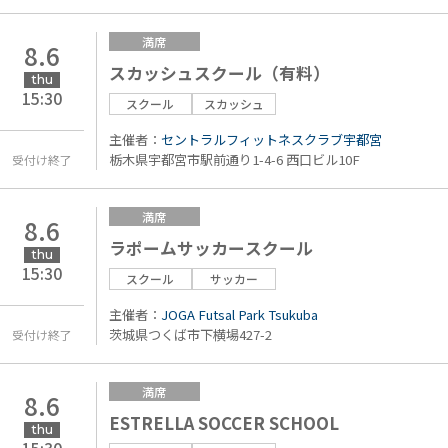
満席
8.6
スカッシュスクール（有料）
thu
15:30
スクール
スカッシュ
主催者：
セントラルフィットネスクラブ宇都宮
栃木県宇都宮市駅前通り1-4-6 西口ビル10F
受付け終了
満席
8.6
ラポームサッカースクール
thu
15:30
スクール
サッカー
主催者：
JOGA Futsal Park Tsukuba
茨城県つくば市下横場427-2
受付け終了
満席
8.6
ESTRELLA SOCCER SCHOOL
thu
15:30