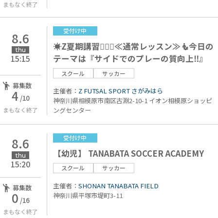
まもなく終了
受付け中
8.6
☀️Z夏期講習🏄🏻🍉≪通常レッスン≫🧜今日の
thu
テーマは『サイドでのプレーの質向上‼』
15:15
スクール
サッカー
募集数
主催者：
Z FUTSAL SPORT さがみはら
4
/10
神奈川県相模原市南区古淵2-10-1 イオン相模原ショッピ
まもなく終了
ングセンター
受付け中
8.6
【幼児】 TANABATA SOCCER ACADEMY
thu
15:20
スクール
サッカー
主催者：
SHONAN TANABATA FIELD
募集数
0
神奈川県平塚市堤町3-11
/16
まもなく終了