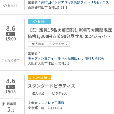
主催者：
南町田インドア球's倶楽部フットサル&テニス
受付け終了
東京都町田市南町田5-11-1
受付け中
8.6
【E】定員15名★前日割1,000円★期間限定
thu
価格1,300円☆彡90分昼サル エンジョイク
15:00
ラス
個人参加
フットサル
主催者：
キャプテン翼フィールド大阪梅田 in LINKS UMEDA
まもなく終了
大阪府大阪市北区大深町1-1
キャンセル待ち
8.6
スタンダードピラティス
thu
15:15
個人参加
ピラティス
主催者：
レアレア三鷹店
募集数
5
東京都三鷹市井口3-6-4
/5