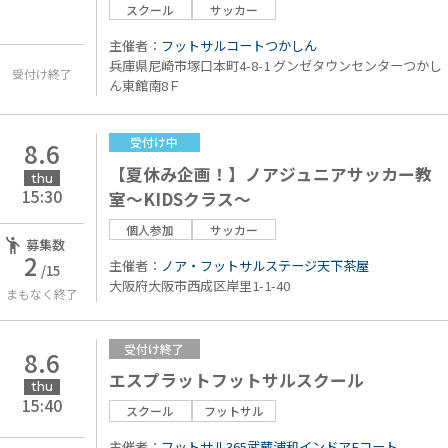
スクール
サッカー
主催者：
フットサルコートつかしん
兵庫県尼崎市塚口本町4-8-1 グンゼタウンセンターつかし
受付け終了
ん東館南8Ｆ
受付け中
8.6
【夏休み企画！】ノアジュニアサッカー教
thu
15:30
室～KIDSクラス～
個人参加
サッカー
募集数
2
主催者：
ノア・フットサルステージ天下茶屋
/15
大阪府大阪市西成区岸里1-1-40
まもなく終了
受付け終了
8.6
エスプラットフットサルスクール
thu
15:40
スクール
フットサル
主催者：
フットサル365武蔵浦和インドアFコート