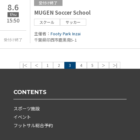
受付け終了
8.6
MUGEN Soccer School
thu
15:50
スクール
サッカー
主催者：
Footy Park Inzai
千葉県印西市鹿黒南5-1
受付け終了
|＜
＜
1
2
3
4
5
＞
＞|
CONTENTS
スポーツ施設
イベント
フットサル総合予約