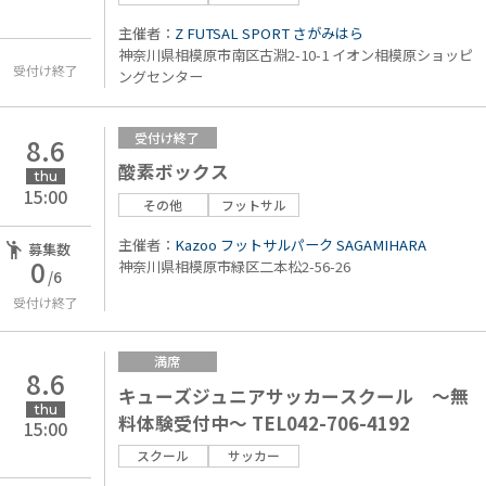
主催者：
Z FUTSAL SPORT さがみはら
神奈川県相模原市南区古淵2-10-1 イオン相模原ショッピ
受付け終了
ングセンター
受付け終了
8.6
酸素ボックス
thu
15:00
その他
フットサル
主催者：
Kazoo フットサルパーク SAGAMIHARA
募集数
0
神奈川県相模原市緑区二本松2-56-26
/6
受付け終了
満席
8.6
キューズジュニアサッカースクール ～無
thu
料体験受付中～ TEL042-706-4192
15:00
スクール
サッカー