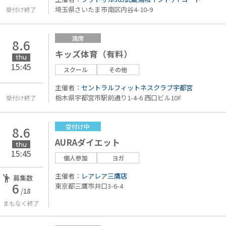
埼玉県さいたま市南区内谷4-10-9
受付け終了
満席
8.6
キッズ体育（有料）
thu
15:45
スクール
その他
主催者：
セントラルフィットネスクラブ宇都宮
栃木県宇都宮市駅前通り1-4-6 西口ビル10F
受付け終了
受付け中
8.6
AURAダイエット
thu
15:45
個人参加
ヨガ
主催者：
レアレア三鷹店
募集数
6
東京都三鷹市井口3-6-4
/18
まもなく終了