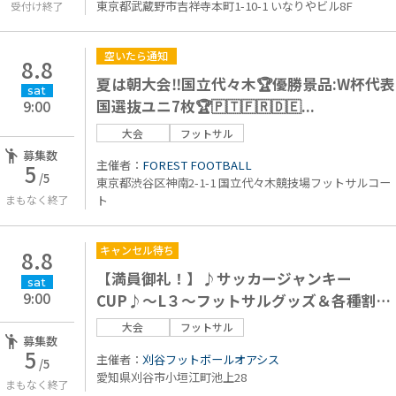
東京都武蔵野市吉祥寺本町1-10-1 いなりやビル8F
受付け終了
空いたら通知
8.8
夏は朝大会‼️国立代々木🏆優勝景品:W杯代表
sat
国選抜ユニ7枚🏆🇵🇹🇫🇷🇩🇪...
9:00
大会
フットサル
募集数
主催者：
FOREST FOOTBALL
5
/5
東京都渋谷区神南2-1-1 国立代々木競技場フットサルコー
まもなく終了
ト
キャンセル待ち
8.8
【満員御礼！】♪サッカージャンキー
sat
9:00
CUP♪〜L３〜フットサルグッズ＆各種割引
券Get's‼︎
大会
フットサル
募集数
5
主催者：
刈谷フットボールオアシス
/5
愛知県刈谷市小垣江町池上28
まもなく終了