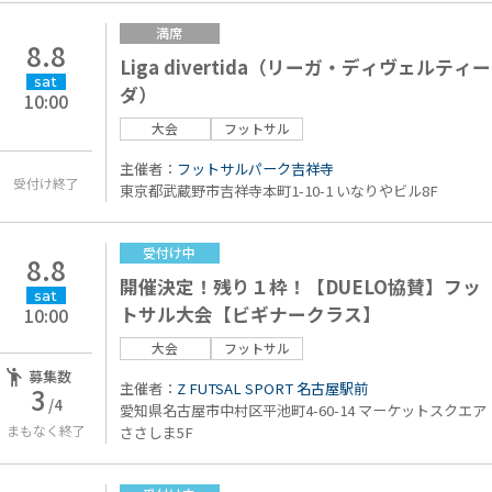
満席
8.8
Liga divertida（リーガ・ディヴェルティー
sat
ダ）
10:00
大会
フットサル
主催者：
フットサルパーク吉祥寺
受付け終了
東京都武蔵野市吉祥寺本町1-10-1 いなりやビル8F
受付け中
8.8
開催決定！残り１枠！【DUELO協賛】フッ
sat
トサル大会【ビギナークラス】
10:00
大会
フットサル
募集数
主催者：
Z FUTSAL SPORT 名古屋駅前
3
/4
愛知県名古屋市中村区平池町4-60-14 マーケットスクエア
まもなく終了
ささしま5F