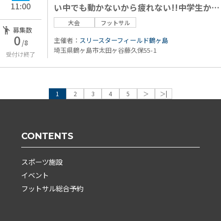
11:00
い中でも動かないから疲れない!!中学生から
🆗
大会
フットサル
募集数
0
主催者：
スリースターフィールド鶴ヶ島
/8
埼玉県鶴ヶ島市太田ヶ谷藤久保55-1
受付け終了
1
2
3
4
5
＞
＞|
CONTENTS
スポーツ施設
イベント
フットサル総合予約