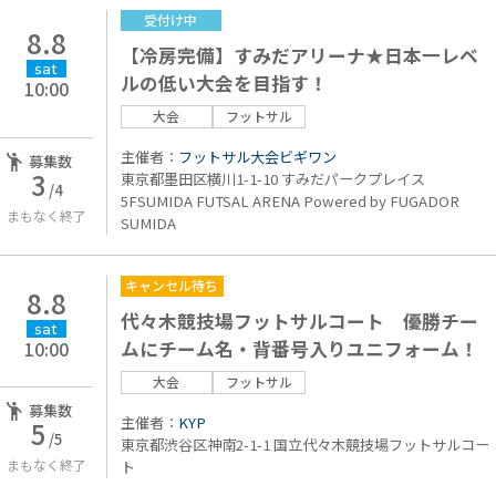
受付け中
8.8
【冷房完備】すみだアリーナ★日本一レベ
sat
ルの低い大会を目指す！
10:00
大会
フットサル
主催者：
フットサル大会ビギワン
募集数
3
東京都墨田区横川1-1-10 すみだパークプレイス
/4
5FSUMIDA FUTSAL ARENA Powered by FUGADOR
まもなく終了
SUMIDA
キャンセル待ち
8.8
代々木競技場フットサルコート 優勝チー
sat
ムにチーム名・背番号入りユニフォーム！
10:00
大会
フットサル
募集数
主催者：
KYP
5
/5
東京都渋谷区神南2-1-1 国立代々木競技場フットサルコー
まもなく終了
ト