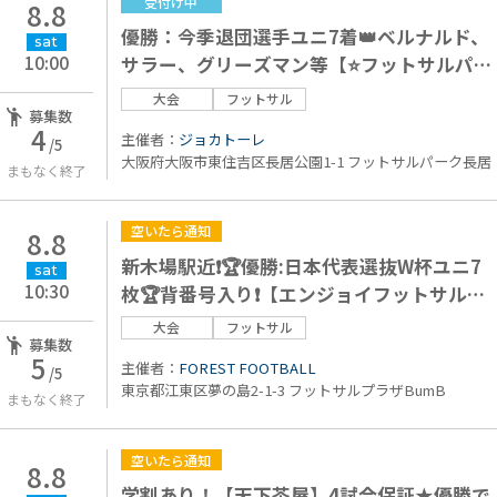
受付け中
8.8
優勝：今季退団選手ユニ7着👑ベルナルド、
sat
10:00
サラー、グリーズマン等【⭐️フットサルパー
ク長居⭐️】
大会
フットサル
募集数
4
主催者：
ジョカトーレ
/5
大阪府大阪市東住吉区長居公園1-1 フットサルパーク長居
まもなく終了
空いたら通知
8.8
新木場駅近❗️🏆優勝:日本代表選抜W杯ユニ7
sat
10:30
枚🏆背番号入り❗️【エンジョイフットサル大
会】
大会
フットサル
募集数
5
主催者：
FOREST FOOTBALL
/5
東京都江東区夢の島2-1-3 フットサルプラザBumB
まもなく終了
空いたら通知
8.8
学割あり！【天下茶屋】4試合保証★優勝で