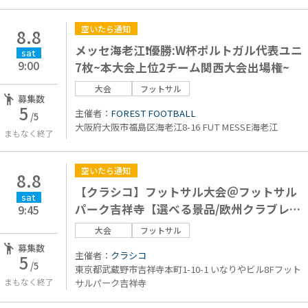
空いたら通知
8.8
メッセ海老江❗️優勝:W杯ポルトガル代表ユニ
sat
9:00
7枚~本大会上位2チーム関西大会出場権~
大会
フットサル
募集数
5
主催者：
FOREST FOOTBALL
/5
大阪府大阪市福島区海老江8-16 FUT MESSE海老江
まもなく終了
空いたら通知
8.8
【クラシコ】フットサル大会＠フットサル
sat
パーク吉祥寺【選べる景品/欧州クラブレプ
9:45
リカ】エンジョイ
大会
フットサル
募集数
主催者：
クラシコ
5
/5
東京都武蔵野市吉祥寺本町1-10-1 いなりやビル8Fフット
まもなく終了
サルパーク吉祥寺