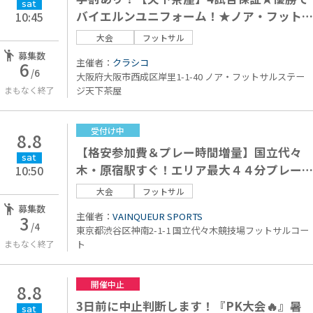
sat
バイエルンユニフォーム！★ノア・フット
10:45
サルステージ天下茶屋
大会
フットサル
募集数
主催者：
クラシコ
6
/6
大阪府大阪市西成区岸里1-1-40 ノア・フットサルステー
まもなく終了
ジ天下茶屋
受付け中
8.8
【格安参加費＆プレー時間増量】国立代々
sat
木・原宿駅すぐ！エリア最大４４分プレー
10:50
保証！ウルトラビギナー
大会
フットサル
募集数
主催者：
VAINQUEUR SPORTS
3
/4
東京都渋谷区神南2-1-1 国立代々木競技場フットサルコー
まもなく終了
ト
開催中止
8.8
3日前に中止判断します！『PK大会🔥』暑
sat