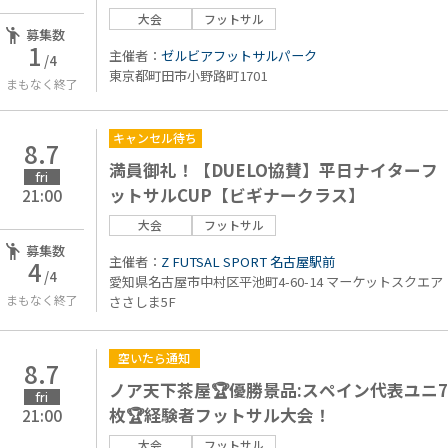
ク
大会
フットサル
募集数
1
主催者：
ゼルビアフットサルパーク
/4
東京都町田市小野路町1701
まもなく終了
キャンセル待ち
8.7
満員御礼！【DUELO協賛】平日ナイターフ
fri
ットサルCUP【ビギナークラス】
21:00
大会
フットサル
募集数
主催者：
Z FUTSAL SPORT 名古屋駅前
4
/4
愛知県名古屋市中村区平池町4-60-14 マーケットスクエア
まもなく終了
ささしま5F
空いたら通知
8.7
ノア天下茶屋🏆優勝景品:スペイン代表ユニ7
fri
枚🏆経験者フットサル大会！
21:00
大会
フットサル