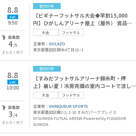
受付け中
8.8
【ビギナーフットサル大会◆早割15,000
sat
9:50
円】ひがしんアリーナ屋上（屋外） 賞品は
背番号付きユニ！
大会
フットサル
募集数
4
主催者：
GOLAZO
/5
東京都墨田区錦糸4丁目15−1
まもなく終了
受付け中
8.8
【すみだフットサルアリーナ錦糸町・押
sat
上】暑い夏！冷房完備の室内コートで涼し
10:00
くプレー！ウルトラビギナー
大会
フットサル
主催者：
VAINQUEUR SPORTS
募集数
3
東京都墨田区横川1-1-10 すみだパークプレイス
/4
5FSUMIDA FUTSAL ARENA Powered by FUGADOR
まもなく終了
SUMIDA