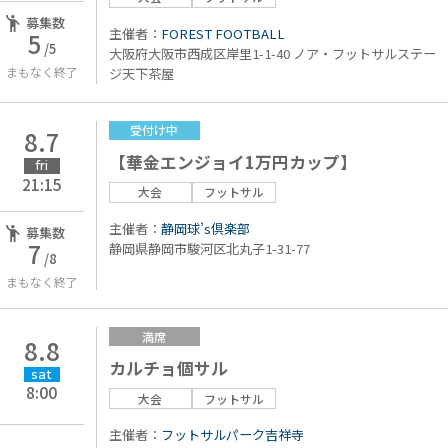
募集数
主催者：
FOREST FOOTBALL
5
/5
大阪府大阪市西成区岸里1-1-40 ノア・フットサルステー
まもなく終了
ジ天下茶屋
受付け中
8.7
【華金エンジョイ1万円カップ】
fri
21:15
大会
フットサル
主催者：
静岡球’s倶楽部
募集数
7
静岡県静岡市駿河区北丸子1-31-77
/8
まもなく終了
満席
8.8
カルチョ個サル
sat
8:00
大会
フットサル
主催者：
フットサルパーク吉祥寺